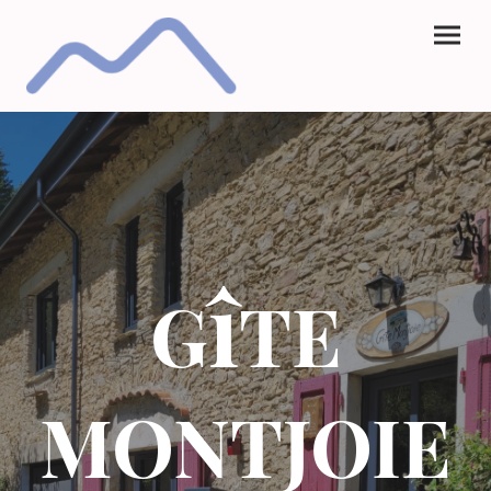
î
G
TE
MONTJOIE